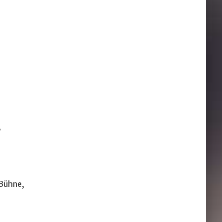
,
 Bühne,