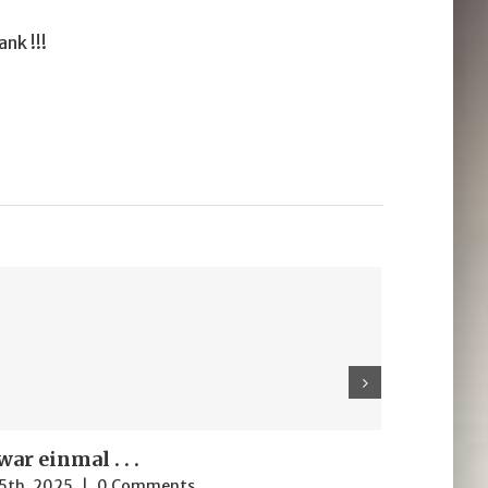
nk !!!
war einmal . . .
Januar 5th, 
5th, 2025
|
0 Comments