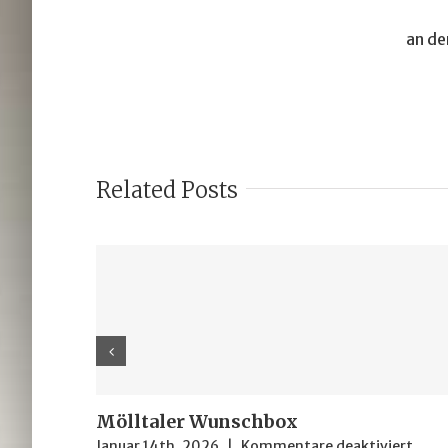
an de
Related Posts
Mölltaler Wunschbox
für
Januar 14th, 2026
|
Kommentare deaktiviert