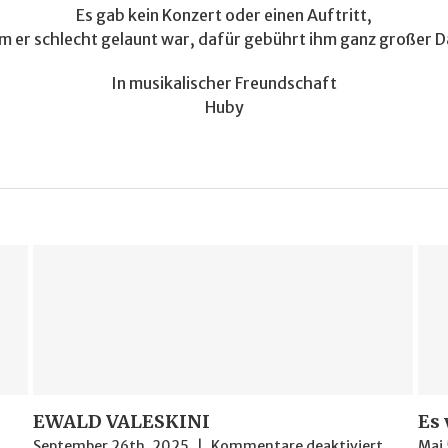
Es gab kein Konzert oder einen Auftritt,
m er schlecht gelaunt war, dafür gebührt ihm ganz großer Da
In musikalischer Freundschaft
Huby
EWALD VALESKINI
Es 
für
September 26th, 2025
|
Kommentare deaktiviert
Mai 