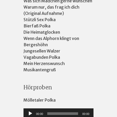
Was sich Mädchen gerne wünschen
Warum nur, das frag ich dich
(Original Aufnahme)
Stützli Sex Polka
Bierfaß Polka
Die Heimatglocken
Wenn das Alphorn klingt von
Bergeshöhn
Jungesellen Walzer
Vagabunden Polka
Mein Herzenswunsch
Musikantengruß
Hörproben
Mölletaler Polka
Audio-
00:00
00:00