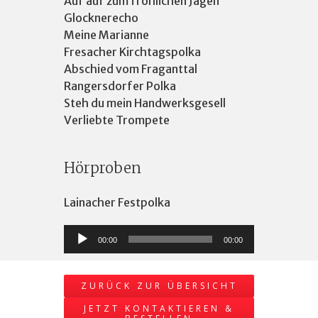
Auf auf zum fröhlichen Jagen
Glocknerecho
Meine Marianne
Fresacher Kirchtagspolka
Abschied vom Fraganttal
Rangersdorfer Polka
Steh du mein Handwerksgesell
Verliebte Trompete
Hörproben
Lainacher Festpolka
Audio-
00:00
00:00
Player
ZURÜCK ZUR ÜBERSICHT
JETZT KONTAKTIEREN &