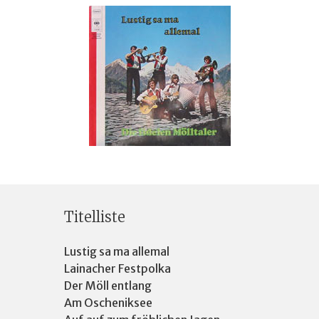
Titelliste
Lustig sa ma allemal
Lainacher Festpolka
Der Möll entlang
Am Oscheniksee