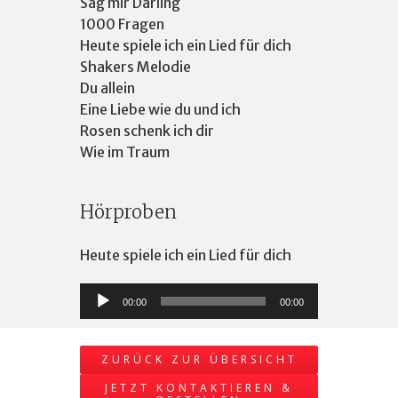
Sag mir Darling
1000 Fragen
Heute spiele ich ein Lied für dich
Shakers Melodie
Du allein
Eine Liebe wie du und ich
Rosen schenk ich dir
Wie im Traum
Hörproben
Heute spiele ich ein Lied für dich
Audio-
00:00
00:00
Player
ZURÜCK ZUR ÜBERSICHT
JETZT KONTAKTIEREN &