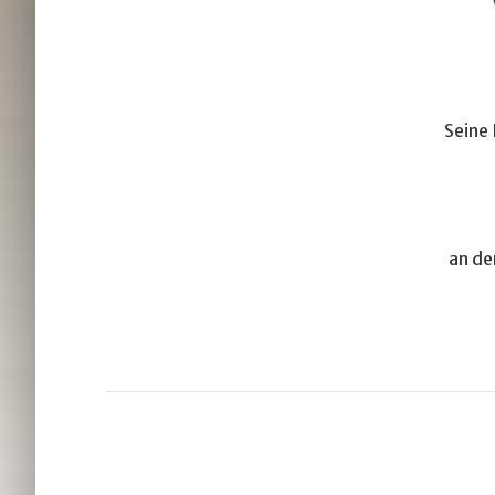
Seine
an de