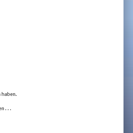
n haben.
 . . .