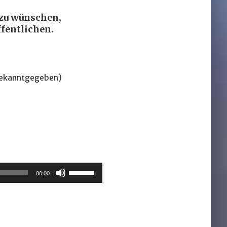
 zu wünschen,
fentlichen.
bekanntgegeben)
Pfeiltasten
00:00
Hoch/Runter
benutzen,
um
die